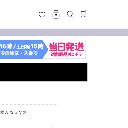
枚入 なえなの