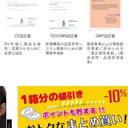
CE認定書
ISO13485認定書
GMP認定書
EU市場に製品を
販
医療機器の
品質管理シ
製造業者および
製造販
売・流通させるために
ステム構築の
ための国
売業者に求められる
必要な認証
際標準規格
「適正製造規範」
(製
造管理・品質管理基
準)