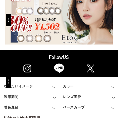
なりたいイメージ
カラー
装用期間
レンズ直径
着色直径
ベースカーブ
UVカット/含水率/乱視