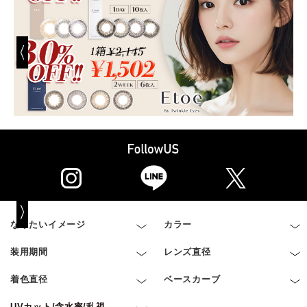
なりたいイメージ
カラー
装用期間
レンズ直径
着色直径
ベースカーブ
UVカット/含水率/乱視