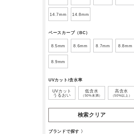
14.7mm
14.8mm
ベースカーブ（BC）
8.5mm
8.6mm
8.7mm
8.8mm
8.9mm
UVカット/含水率
UVカット
低含水
高含水
うるおい
（50%未満）
（50%以上）
検索クリア
ブランドで探す 〉