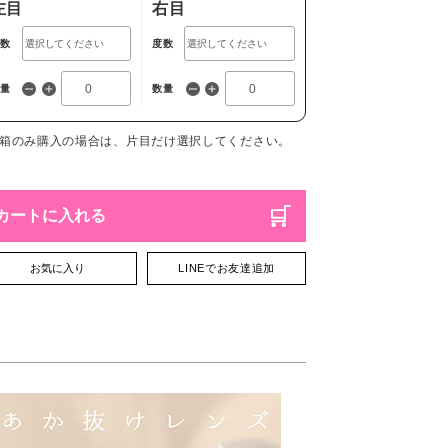
左目
右目
度数
度数
数量
数量
1箱のみ購入の場合は、片目だけ選択してください。
カートに入れる
お気に入り
LINEでお友達追加