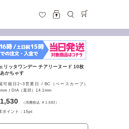
ェリッタワンデー チアリーヌード 10枚
 あかちゃす
届可能日2~3営業日 / BC（ベースカーブ）
6mm / DIA（直径）14.1mm
 1,530
（消費税込: ¥ 1,683）
算ポイント：
15
pt