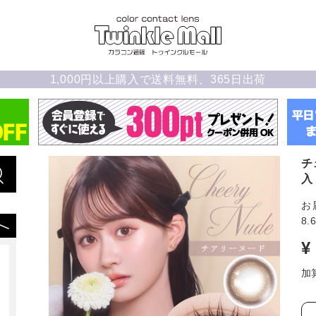
1,000円以上購入で送料無料、365日出荷
チ
入
お
8.
¥
加