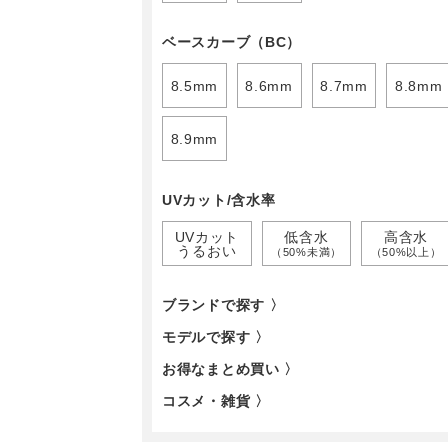
ベースカーブ（BC）
8.5mm
8.6mm
8.7mm
8.8mm
8.9mm
UVカット/含水率
UVカット
低含水
高含水
うるおい
（50%未満）
（50%以上）
ブランドで探す 〉
モデルで探す 〉
お得なまとめ買い 〉
コスメ・雑貨 〉