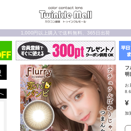
1,000円以上購入で送料無料、365日出荷
フ
明
お
8.
¥
加