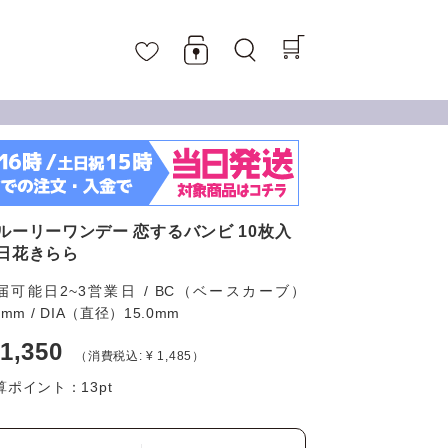
ルーリーワンデー 恋するバンビ 10枚入
日花きらら
届可能日2~3営業日 / BC（ベースカーブ）
6mm / DIA（直径）15.0mm
 1,350
（消費税込: ¥ 1,485）
算ポイント：
13
pt