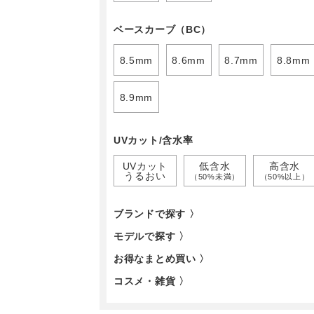
ベースカーブ（BC）
8.5mm
8.6mm
8.7mm
8.8mm
8.9mm
UVカット/含水率
UVカット
低含水
高含水
うるおい
（50%未満）
（50%以上）
ブランドで探す 〉
モデルで探す 〉
お得なまとめ買い 〉
コスメ・雑貨 〉