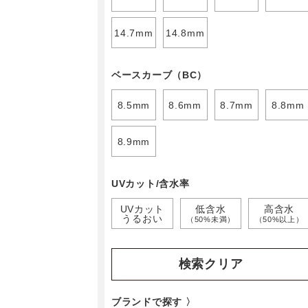
14.7mm
14.8mm
ベースカーブ（BC）
8.5mm
8.6mm
8.7mm
8.8mm
8.9mm
UVカット/含水率
UVカット
低含水
高含水
うるおい
（50%未満）
（50%以上）
検索クリア
ブランドで探す 〉