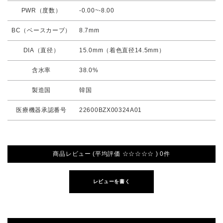
PWR（度数）
-0.00~-8.00
BC（ベースカーブ）
8.7mm
DIA（直径）
15.0mm（着色直径14.5mm）
含水率
38.0%
製造国
韓国
医療機器承認番号
22600BZX00324A01
商品レビュー (平均評価 ☆☆☆☆☆ ) 0件
レビューを書く