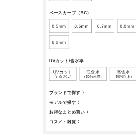
ベースカーブ（BC）
8.5mm
8.6mm
8.7mm
8.8mm
8.9mm
UVカット/含水率
UVカット
低含水
高含水
うるおい
（50%未満）
（50%以上）
ブランドで探す 〉
モデルで探す 〉
お得なまとめ買い 〉
コスメ・雑貨 〉