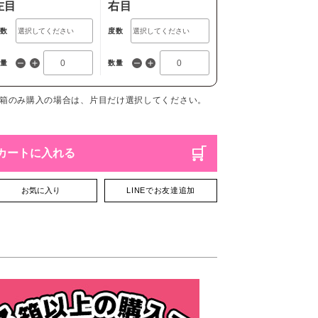
左目
右目
度数
度数
数量
数量
1箱のみ購入の場合は、片目だけ選択してください。
カートに入れる
お気に入り
LINEでお友達追加