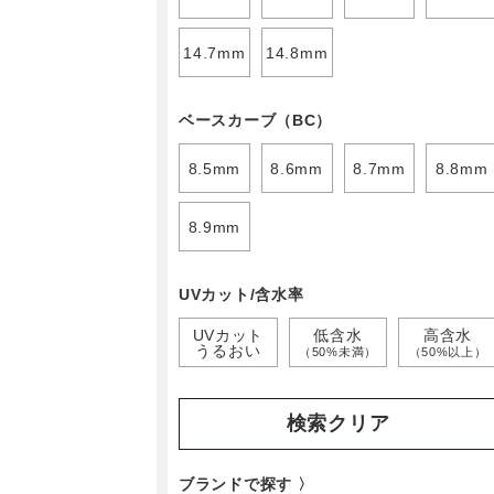
14.7mm
14.8mm
ベースカーブ（BC）
8.5mm
8.6mm
8.7mm
8.8mm
8.9mm
UVカット/含水率
UVカット
低含水
高含水
うるおい
（50%未満）
（50%以上）
検索クリア
ブランドで探す 〉