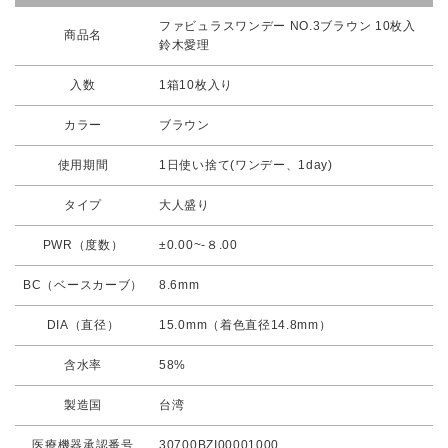
ファビュラスワンデー NO.3ブラウン 10枚入
商品名
鈴木愛理
入数
1箱10枚入り
カラー
ブラウン
使用期間
1日使い捨て(ワンデー、1day)
タイプ
大人盛り
PWR（度数）
±0.00~-８.00
BC（ベースカーブ）
8.6mm
DIA（直径）
15.0mm（着色直径14.8mm）
含水率
58%
製造国
台湾
医療機器承認番号
30700BZI00001000