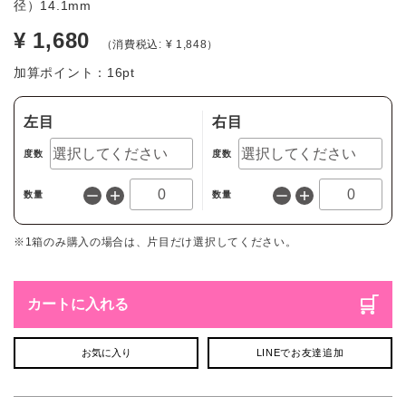
径）14.1mm
¥ 1,680
（消費税込: ¥ 1,848）
加算ポイント：
16
pt
左目
右目
度数
度数
数量
数量
※1箱のみ購入の場合は、片目だけ選択してください。
カートに入れる
お気に入り
LINEでお友達追加