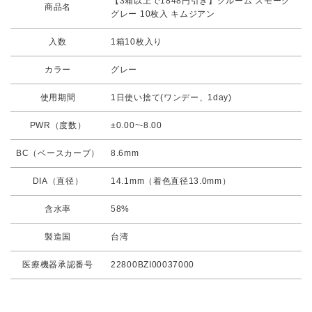
【3箱以上で1848円引き】クルーム スモーク
商品名
グレー 10枚入 キムジアン
入数
1箱10枚入り
カラー
グレー
使用期間
1日使い捨て(ワンデー、1day)
PWR（度数）
±0.00~-8.00
BC（ベースカーブ）
8.6mm
DIA（直径）
14.1mm（着色直径13.0mm）
含水率
58%
製造国
台湾
医療機器承認番号
22800BZI00037000