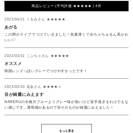
商品レビュー (平均評価 ★★★★★ ) 4件
2023/04/21
くるみさん
★★★★★
あがる
この間のライブでつけていきました！色素薄くてめちゃちゅるん系かわ
いい♡
2023/03/21
こぷちゃさん
★★★★★
オススメ
韓国レンズっぽいグレーでつけやすかったです！
2023/03/10
花金さん
★★★★☆
目が綺麗にみえます
NARERUの水無月ブルーよりグレー味が強いけど派手過ぎるわけでもな
い感じです。透明感があるので目そのものが綺麗にみえました！
もっと見る