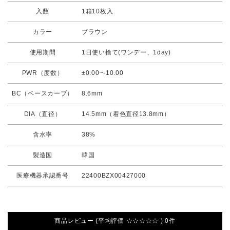
入数
1箱10枚入
カラー
ブラウン
使用期間
1日使い捨て(ワンデー、1day)
PWR（度数）
±0.00~-10.00
BC（ベースカーブ）
8.6mm
DIA（直径）
14.5mm（着色直径13.8mm）
含水率
38%
製造国
韓国
医療機器承認番号
22400BZX00427000
商品レビュー (平均評価 ☆☆☆☆☆ ) 0件