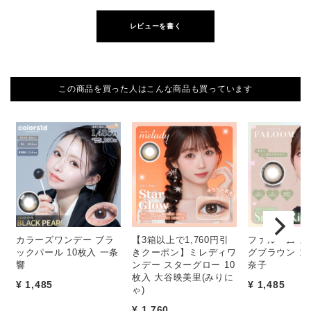
レビューを書く
この商品を買った人はこんな商品も買っています
カラーズワンデー ブラ
【3箱以上で1,760円引
ファルーム ス
ックパール 10枚入 一条
きクーポン】ミレディワ
グブラウン 1
響
ンデー スターグロー 10
奈子
枚入 大谷映美里(みりに
¥ 1,485
¥ 1,485
ゃ)
¥ 1,760