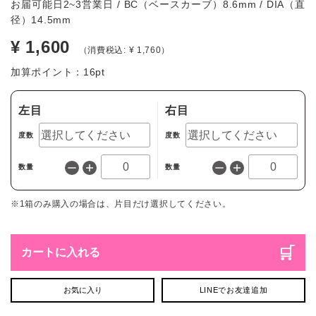
お届可能日2~3営業日 / BC（ベースカーブ）8.6mm / DIA（直
径）14.5mm
¥ 1,600
（消費税込: ¥ 1,760）
加算ポイント：
16
pt
左目
右目
度数
度数
数量
数量
※1箱のみ購入の場合は、片目だけ選択してください。
カートに入れる
お気に入り
LINEでお友達追加