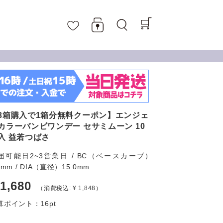
3箱購入で1箱分無料クーポン】エンジェ
カラーバンビワンデー セサミムーン 10
入 益若つばさ
届可能日2~3営業日 / BC（ベースカーブ）
6mm / DIA（直径）15.0mm
 1,680
（消費税込: ¥ 1,848）
算ポイント：
16
pt