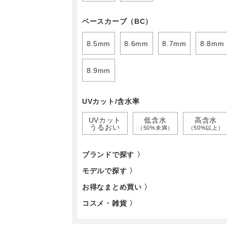
ベースカーブ（BC）
8.5mm
8.6mm
8.7mm
8.8mm
8.9mm
UVカット/含水率
UVカット
低含水
高含水
うるおい
（50%未満）
（50%以上）
ブランドで探す 〉
モデルで探す 〉
お得なまとめ買い 〉
コスメ・雑貨 〉