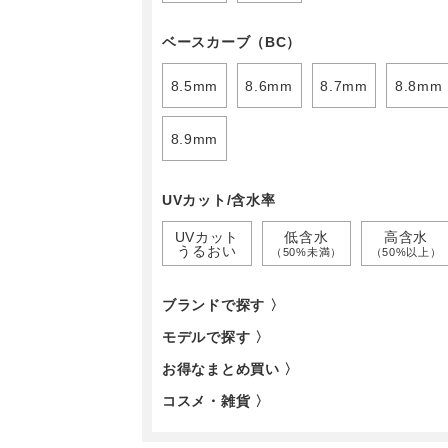
ベースカーブ（BC）
8.5mm
8.6mm
8.7mm
8.8mm
8.9mm
UVカット/含水率
UVカット
低含水
高含水
うるおい
（50%未満）
（50%以上）
ブランドで探す 〉
モデルで探す 〉
お得なまとめ買い 〉
コスメ・雑貨 〉