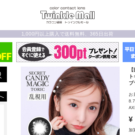
1,000円以上購入で送料無料、365日出荷
【
ト
ブ
お
8.
AX
¥
加