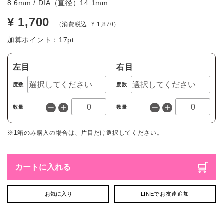
8.6mm / DIA（直径）14.1mm
¥ 1,700
（消費税込: ¥ 1,870）
加算ポイント：
17
pt
左目
右目
度数
度数
数量
数量
※1箱のみ購入の場合は、片目だけ選択してください。
カートに入れる
お気に入り
LINEでお友達追加