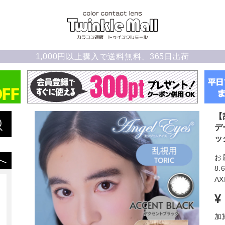
1,000円以上購入で送料無料、365日出荷
【
デ
ッ
お
8.
AX
¥
加