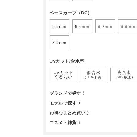
ベースカーブ（BC）
8.5mm
8.6mm
8.7mm
8.8mm
8.9mm
UVカット/含水率
UVカット
低含水
高含水
うるおい
（50%未満）
（50%以上）
ブランドで探す 〉
モデルで探す 〉
お得なまとめ買い 〉
コスメ・雑貨 〉