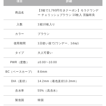
項目
詳細
【3箱で1,760円引きクーポン】モラクワンデ
商品名
ー チェリッシュブラウン 10枚入 宮脇咲良
入数
1箱10枚入り
カラー
ブラウン
使用期間
1日使い捨て(ワンデー、1day)
タイプ
大人可愛い
PWR（度数）
±0.00~-10.00
BC（ベースカーブ）
8.6mm
DIA（直径）
14.2mm（着色直径13.2mm）
含水率
55%（高含水）
製造国
韓国