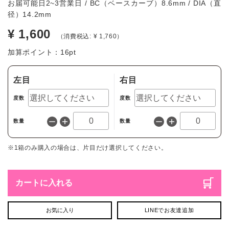
お届可能日2~3営業日 / BC（ベースカーブ）8.6mm / DIA（直
径）14.2mm
¥ 1,600
（消費税込: ¥ 1,760）
加算ポイント：
16
pt
左目
右目
度数
度数
数量
数量
※1箱のみ購入の場合は、片目だけ選択してください。
カートに入れる
お気に入り
LINEでお友達追加