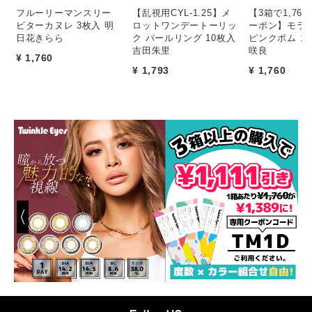
フルーリーマンスリー
【乱視用CYL-1.25】メ
【3箱で1,76
ビターカヌレ 3枚入 明
ロットワンデートーリッ
ーポン】モラ
日花きらら
ク パールリング 10枚入
ピンクボム 1
吉田朱里
咲良
¥ 1,760
¥ 1,793
¥ 1,760