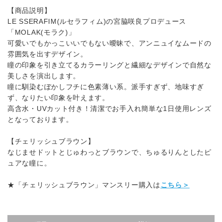
【商品説明】
LE SSERAFIM(ルセラフィム)の宮脇咲良プロデュース
「MOLAK(モラク)」
可愛いでもかっこいいでもない曖昧で、アンニュイなムードの
雰囲気を出すデザイン。
瞳の印象を引き立てるカラーリングと繊細なデザインで自然な
美しさを演出します。
瞳に馴染むぼかしフチに色素薄い系。派手すぎず、地味すぎ
ず、なりたい印象を叶えます。
高含水・UVカット付き！清潔でお手入れ簡単な1日使用レンズ
となっております。
【チェリッシュブラウン】
なじませドットとじゅわっとブラウンで、ちゅるりんとしたピ
ュアな瞳に。
★「チェリッシュブラウン」マンスリー購入は
こちら＞