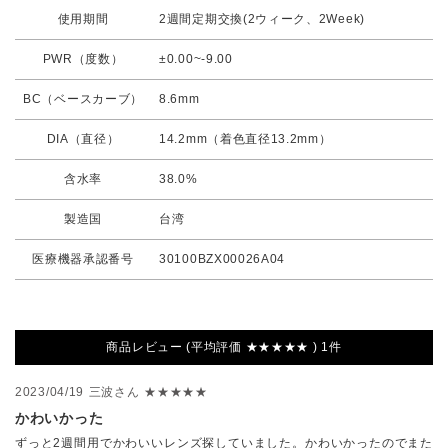
使用期間
2週間定期交換(2ウィーク、2Week)
PWR（度数）
±0.00~-9.00
BC（ベースカーブ）
8.6mm
DIA（直径）
14.2mm（着色直径13.2mm）
含水率
38.0%
製造国
台湾
医療機器承認番号
30100BZX00026A04
商品レビュー (平均評価 ★★★★★ ) 1件
2023/04/19
三波さん
★★★★★
かわいかった
ずっと2週間用でかわいいレンズ探していました。かわいかったのでまた