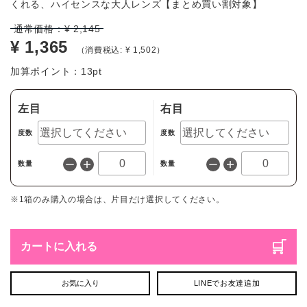
くれる、ハイセンスな大人レンズ【まとめ買い割対象】
通常価格：
¥ 2,145
¥ 1,365
（消費税込: ¥ 1,502）
加算ポイント：
13
pt
左目
右目
度数
度数
数量
数量
※1箱のみ購入の場合は、片目だけ選択してください。
カートに入れる
お気に入り
LINEでお友達追加