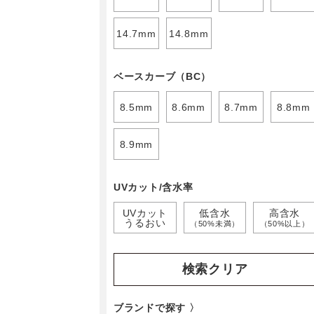
14.7mm
14.8mm
ベースカーブ（BC）
8.5mm
8.6mm
8.7mm
8.8mm
8.9mm
UVカット/含水率
UVカット
低含水
高含水
うるおい
（50%未満）
（50%以上）
検索クリア
ブランドで探す 〉