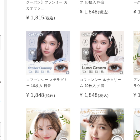
クーポン】フランミー カ
フ 10枚入 抖音
ーグ
カオワッ…
¥ 1,848
¥ 
(税込)
¥ 1,815
(税込)
コファンシー ステラグミ
コファンシー ルナクリー
ア
ー 10枚入 抖音
ム 10枚入 抖音
ラウ
¥ 1,848
¥ 1,848
¥ 
(税込)
(税込)