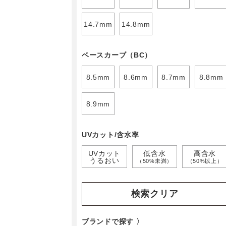
14.7mm
14.8mm
ベースカーブ（BC）
8.5mm
8.6mm
8.7mm
8.8mm
8.9mm
UVカット/含水率
UVカット
低含水
高含水
うるおい
（50%未満）
（50%以上）
検索クリア
ブランドで探す 〉