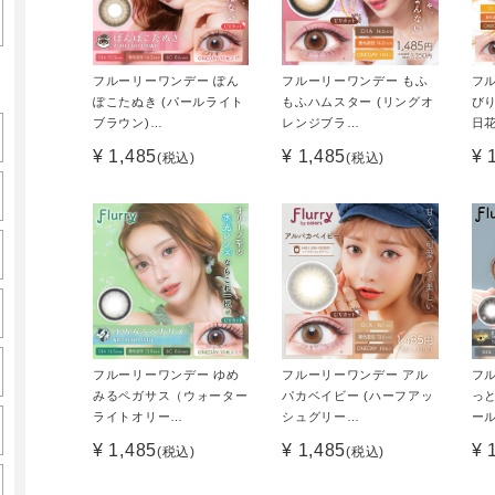
フルーリーワンデー ぽん
フルーリーワンデー もふ
フ
ぽこたぬき (パールライト
もふハムスター (リングオ
びり
ブラウン)…
レンジブラ…
日
¥ 1,485
¥ 1,485
¥ 
(税込)
(税込)
フルーリーワンデー ゆめ
フルーリーワンデー アル
フ
みるペガサス（ウォーター
パカベイビー (ハーフアッ
っ
ライトオリー…
シュグリー…
ー
¥ 1,485
¥ 1,485
¥ 
(税込)
(税込)