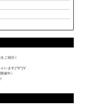
をご紹介♪
ます(^0^)V
開催中♪
!