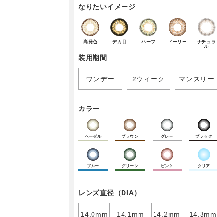
なりたいイメージ
高発色
デカ目
ハーフ
ドーリー
ナチュラ
ル
装用期間
ワンデー
2ウィーク
マンスリー
カラー
ヘーゼル
ブラウン
グレー
ブラック
ブルー
グリーン
ピンク
クリア
レンズ直径（DIA）
14.0mm
14.1mm
14.2mm
14.3mm