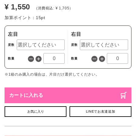
¥ 1,550
（消費税込: ¥ 1,705）
加算ポイント：
15
pt
左目
右目
度数
度数
数量
数量
※1箱のみ購入の場合は、片目だけ選択してください。
カートに入れる
お気に入り
LINEでお友達追加