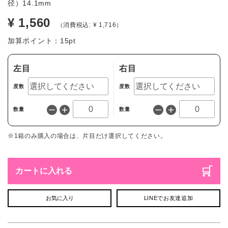
径）14.1mm
¥ 1,560
（消費税込: ¥ 1,716）
加算ポイント：
15
pt
左目
右目
度数
度数
数量
数量
※1箱のみ購入の場合は、片目だけ選択してください。
カートに入れる
お気に入り
LINEでお友達追加