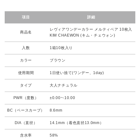
項目
詳細
レヴィアワンデーカラー メルティベア 10枚入
商品名
KIM CHAEWON (キム・チェウォン)
入数
1箱10枚入り
カラー
ブラウン
使用期間
1日使い捨て(ワンデー、1day)
タイプ
大人ナチュラル
PWR（度数）
±0.00~-10.00
BC（ベースカーブ）
8.6mm
DIA（直径）
14.1mm（着色直径13.0mm）
含水率
58%