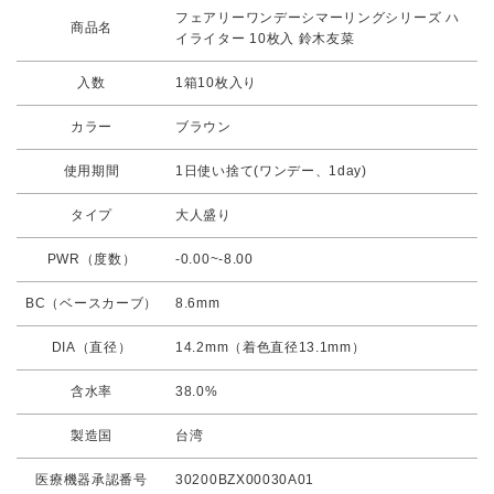
フェアリーワンデーシマーリングシリーズ ハ
商品名
イライター 10枚入 鈴木友菜
入数
1箱10枚入り
カラー
ブラウン
使用期間
1日使い捨て(ワンデー、1day)
タイプ
大人盛り
PWR（度数）
-0.00~-8.00
BC（ベースカーブ）
8.6mm
DIA（直径）
14.2mm（着色直径13.1mm）
含水率
38.0%
製造国
台湾
医療機器承認番号
30200BZX00030A01