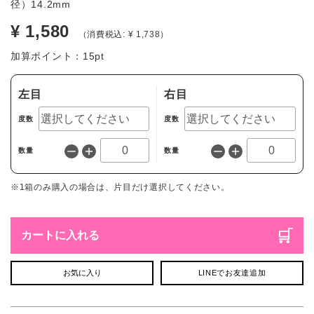
径）14.2mm
¥ 1,580
（消費税込: ¥ 1,738）
加算ポイント：
15
pt
左目
右目
度数
度数
数量
数量
※1箱のみ購入の場合は、片目だけ選択してください。
カートに入れる
お気に入り
LINEでお友達追加