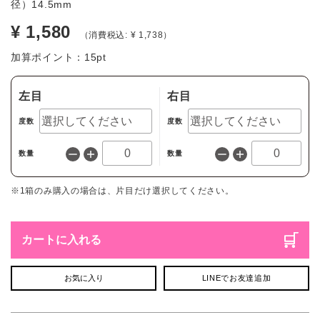
径）14.5mm
¥ 1,580
（消費税込: ¥ 1,738）
加算ポイント：
15
pt
左目
右目
度数
度数
数量
数量
※1箱のみ購入の場合は、片目だけ選択してください。
カートに入れる
お気に入り
LINEでお友達追加