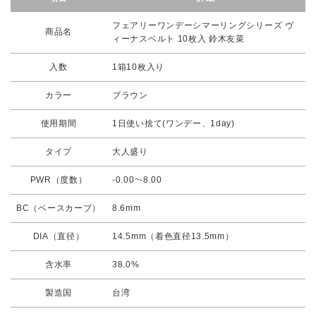
フェアリーワンデーシマーリングシリーズ ヴ
商品名
ィーナスベルト 10枚入 鈴木友菜
入数
1箱10枚入り
カラー
ブラウン
使用期間
1日使い捨て(ワンデー、1day)
タイプ
大人盛り
PWR（度数）
-0.00~-8.00
BC（ベースカーブ）
8.6mm
DIA（直径）
14.5mm（着色直径13.5mm）
含水率
38.0%
製造国
台湾