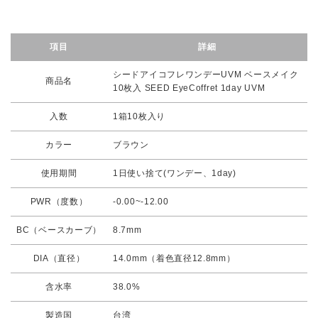
項目
詳細
シードアイコフレワンデーUVM ベースメイク
商品名
10枚入 SEED EyeCoffret 1day UVM
入数
1箱10枚入り
カラー
ブラウン
使用期間
1日使い捨て(ワンデー、1day)
PWR（度数）
-0.00~-12.00
BC（ベースカーブ）
8.7mm
DIA（直径）
14.0mm（着色直径12.8mm）
含水率
38.0%
製造国
台湾