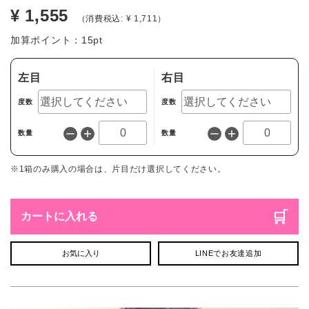
¥ 1,555
（消費税込: ¥ 1,711）
加算ポイント：
15
pt
左目
右目
度数
度数
数量
数量
※1箱のみ購入の場合は、片目だけ選択してください。
カートに入れる
お気に入り
LINEでお友達追加