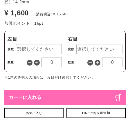
径）14.2mm
¥ 1,600
（消費税込: ¥ 1,760）
加算ポイント：
16
pt
左目
右目
度数
度数
数量
数量
※1箱のみ購入の場合は、片目だけ選択してください。
カートに入れる
お気に入り
LINEでお友達追加