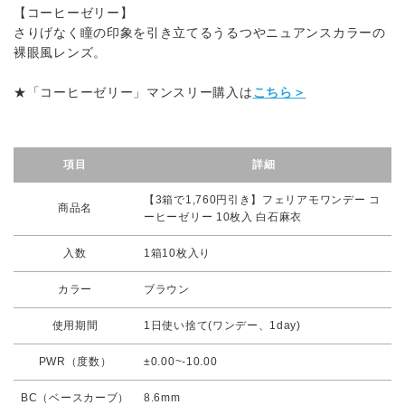
【コーヒーゼリー】
さりげなく瞳の印象を引き立てるうるつやニュアンスカラーの
裸眼風レンズ。
★「コーヒーゼリー」マンスリー購入は
こちら＞
項目
詳細
【3箱で1,760円引き】フェリアモワンデー コ
商品名
ーヒーゼリー 10枚入 白石麻衣
入数
1箱10枚入り
カラー
ブラウン
使用期間
1日使い捨て(ワンデー、1day)
PWR（度数）
±0.00~-10.00
BC（ベースカーブ）
8.6mm