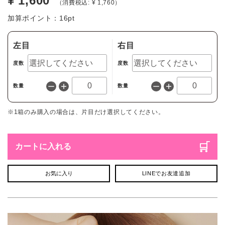
¥ 1,600
（消費税込: ¥ 1,760）
加算ポイント：
16
pt
左目
右目
度数
度数
数量
数量
※1箱のみ購入の場合は、片目だけ選択してください。
カートに入れる
お気に入り
LINEでお友達追加