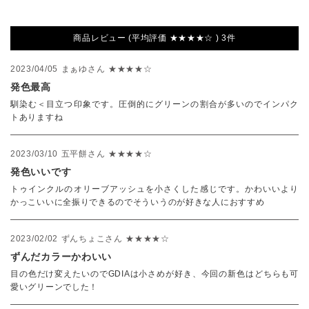
商品レビュー (平均評価 ★★★★☆ ) 3件
2023/04/05
まぁゆさん
★★★★☆
発色最高
馴染む＜目立つ印象です。圧倒的にグリーンの割合が多いのでインパク
トありますね
2023/03/10
五平餅さん
★★★★☆
発色いいです
トゥインクルのオリーブアッシュを小さくした感じです。かわいいより
かっこいいに全振りできるのでそういうのが好きな人におすすめ
2023/02/02
ずんちょこさん
★★★★☆
ずんだカラーかわいい
目の色だけ変えたいのでGDIAは小さめが好き、今回の新色はどちらも可
愛いグリーンでした！