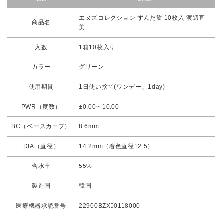
エヌズコレクション ずんだ餅 10枚入 渡辺直
商品名
美
入数
1箱10枚入り
カラー
グリーン
使用期間
1日使い捨て(ワンデー、1day)
PWR（度数）
±0.00~-10.00
BC（ベースカーブ）
8.6mm
DIA（直径）
14.2mm（着色直径12.5）
含水率
55%
製造国
韓国
医療機器承認番号
22900BZX00118000