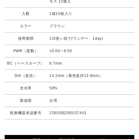
モス 10枚入
入数
1箱10枚入り
カラー
ブラウン
使用期間
1日使い捨て(ワンデー、1day)
PWR（度数）
±0.00~-8.00
BC（ベースカーブ）
8.7mm
DIA（直径）
14.2mm（着色直径13.6mm）
含水率
58%
製造国
台湾
医療機器承認番号
22800BZI00037A01