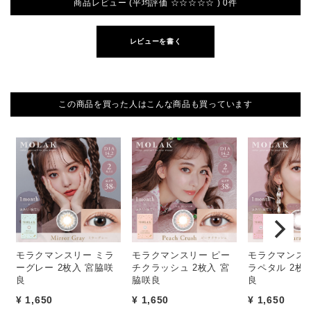
商品レビュー (平均評価 ☆☆☆☆☆ ) 0件
レビューを書く
この商品を買った人はこんな商品も買っています
モラクマンスリー ミラ
モラクマンスリー ピー
モラクマンスリ
ーグレー 2枚入 宮脇咲
チクラッシュ 2枚入 宮
ラペタル 2枚
良
脇咲良
良
¥ 1,650
¥ 1,650
¥ 1,650