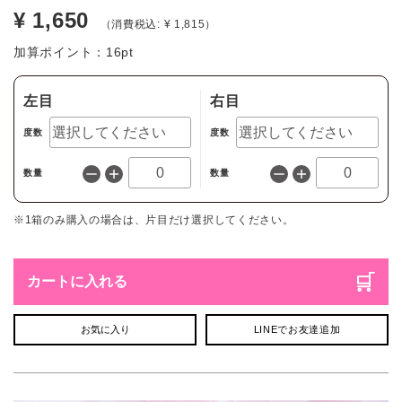
¥ 1,650
（消費税込: ¥ 1,815）
加算ポイント：
16
pt
左目
右目
度数
度数
数量
数量
※1箱のみ購入の場合は、片目だけ選択してください。
カートに入れる
お気に入り
LINEでお友達追加