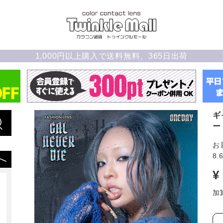
1,000円以上購入で送料無料、365日出荷
ギ
ー
お
8.
¥
加