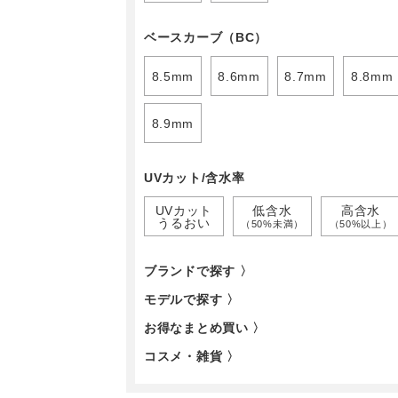
ベースカーブ（BC）
8.5mm
8.6mm
8.7mm
8.8mm
8.9mm
UVカット/含水率
UVカット
低含水
高含水
うるおい
（50%未満）
（50%以上）
ブランドで探す 〉
モデルで探す 〉
お得なまとめ買い 〉
コスメ・雑貨 〉