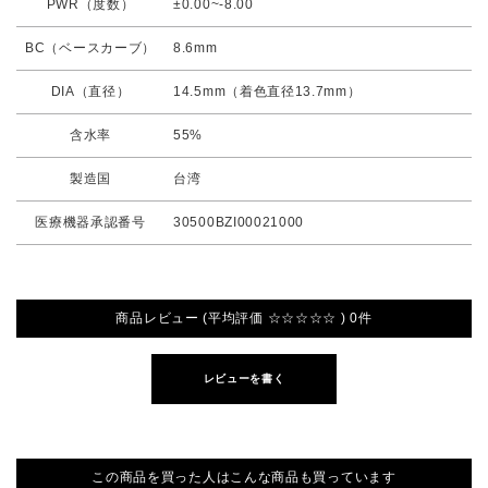
PWR（度数）
±0.00~-8.00
BC（ベースカーブ）
8.6mm
DIA（直径）
14.5mm（着色直径13.7mm）
含水率
55%
製造国
台湾
医療機器承認番号
30500BZI00021000
商品レビュー (平均評価 ☆☆☆☆☆ ) 0件
レビューを書く
この商品を買った人はこんな商品も買っています