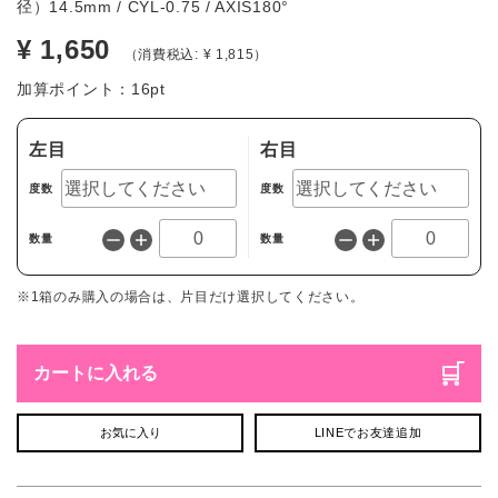
径）14.5mm / CYL-0.75 / AXIS180°
¥ 1,650
（消費税込: ¥ 1,815）
加算ポイント：
16
pt
左目
右目
度数
度数
数量
数量
※1箱のみ購入の場合は、片目だけ選択してください。
カートに入れる
お気に入り
LINEでお友達追加