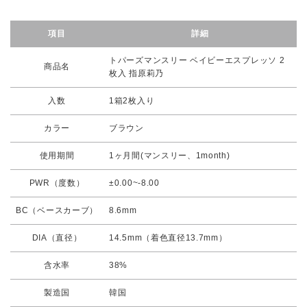
項目
詳細
トパーズマンスリー ベイビーエスプレッソ 2
商品名
枚入 指原莉乃
入数
1箱2枚入り
カラー
ブラウン
使用期間
1ヶ月間(マンスリー、1month)
PWR（度数）
±0.00~-8.00
BC（ベースカーブ）
8.6mm
DIA（直径）
14.5mm（着色直径13.7mm）
含水率
38%
製造国
韓国