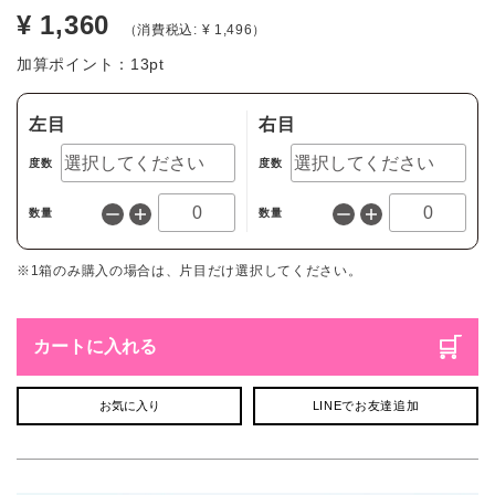
¥ 1,360
（消費税込: ¥ 1,496）
加算ポイント：
13
pt
左目
右目
度数
度数
数量
数量
※1箱のみ購入の場合は、片目だけ選択してください。
カートに入れる
お気に入り
LINEでお友達追加