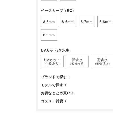
ベースカーブ（BC）
8.5mm
8.6mm
8.7mm
8.8mm
8.9mm
UVカット/含水率
UVカット
低含水
高含水
うるおい
（50%未満）
（50%以上）
ブランドで探す 〉
モデルで探す 〉
お得なまとめ買い 〉
コスメ・雑貨 〉