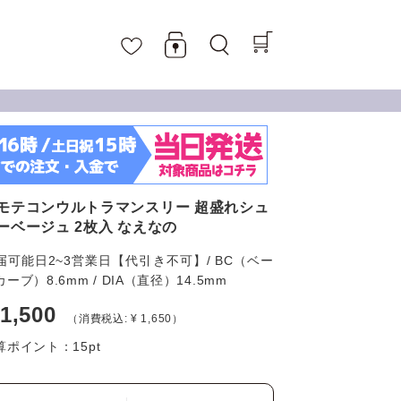
モテコンウルトラマンスリー 超盛れシュ
ーベージュ 2枚入 なえなの
届可能日2~3営業日【代引き不可】/ BC（ベー
ーブ）8.6mm / DIA（直径）14.5mm
 1,500
（消費税込: ¥ 1,650）
算ポイント：
15
pt