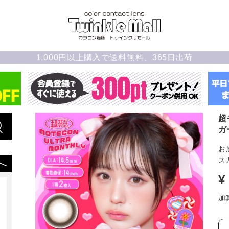
1,000円以上購入で送料無料、365日出荷
超
ガ
お
スカ
¥
加