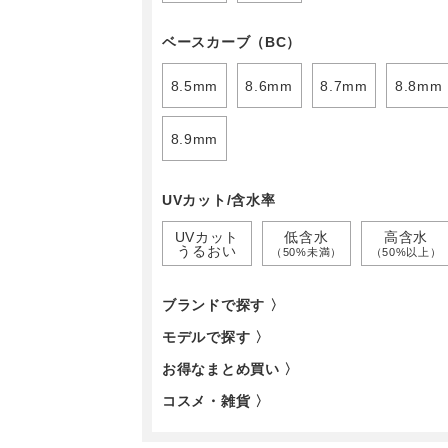
ベースカーブ（BC）
8.5mm
8.6mm
8.7mm
8.8mm
8.9mm
UVカット/含水率
UVカット
低含水
高含水
うるおい
（50%未満）
（50%以上）
ブランドで探す 〉
モデルで探す 〉
お得なまとめ買い 〉
コスメ・雑貨 〉