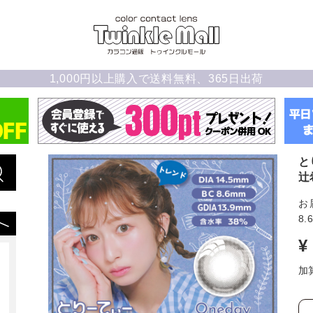
1,000円以上購入で送料無料、365日出荷
と
辻
お
8.
¥
加