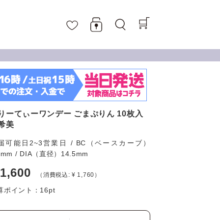
りーてぃーワンデー ごまぷりん 10枚入
希美
届可能日2~3営業日 / BC（ベースカーブ）
6mm / DIA（直径）14.5mm
 1,600
（消費税込: ¥ 1,760）
算ポイント：
16
pt