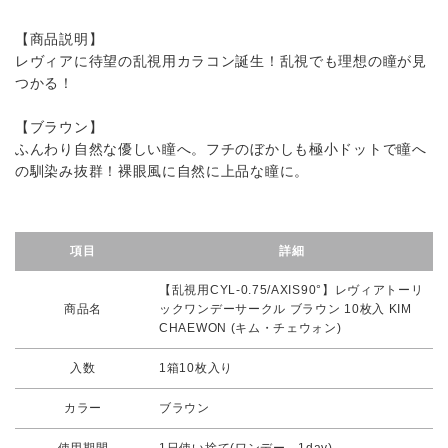
【商品説明】
レヴィアに待望の乱視用カラコン誕生！乱視でも理想の瞳が見
つかる！
【ブラウン】
ふんわり自然な優しい瞳へ。フチのぼかしも極小ドットで瞳へ
の馴染み抜群！裸眼風に自然に上品な瞳に。
項目
詳細
【乱視用CYL-0.75/AXIS90°】レヴィアトーリ
商品名
ックワンデーサークル ブラウン 10枚入 KIM
CHAEWON (キム・チェウォン)
入数
1箱10枚入り
カラー
ブラウン