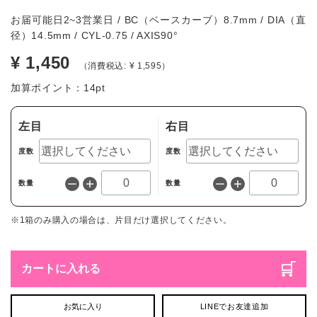
お届可能日2~3営業日 / BC（ベースカーブ）8.7mm / DIA（直
径）14.5mm / CYL-0.75 / AXIS90°
¥ 1,450
（消費税込: ¥ 1,595）
加算ポイント：
14
pt
左目
右目
度数
度数
数量
数量
※1箱のみ購入の場合は、片目だけ選択してください。
カートに入れる
お気に入り
LINEでお友達追加