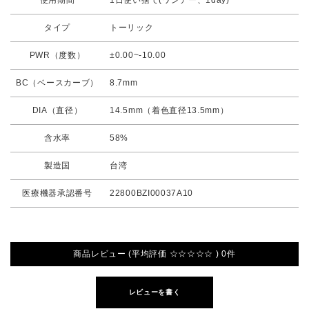
使用期間
1日使い捨て(ワンデー、1day)
タイプ
トーリック
PWR（度数）
±0.00~-10.00
BC（ベースカーブ）
8.7mm
DIA（直径）
14.5mm（着色直径13.5mm）
含水率
58%
製造国
台湾
医療機器承認番号
22800BZI00037A10
商品レビュー (平均評価 ☆☆☆☆☆ ) 0件
レビューを書く