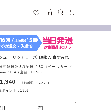
シュー リッチローズ 10枚入 轟すみれ
届可能日2~3営業日 / BC（ベースカーブ）
6mm / DIA（直径）14.5mm
 1,340
（消費税込: ¥ 1,474）
算ポイント：
13
pt
左目
右目