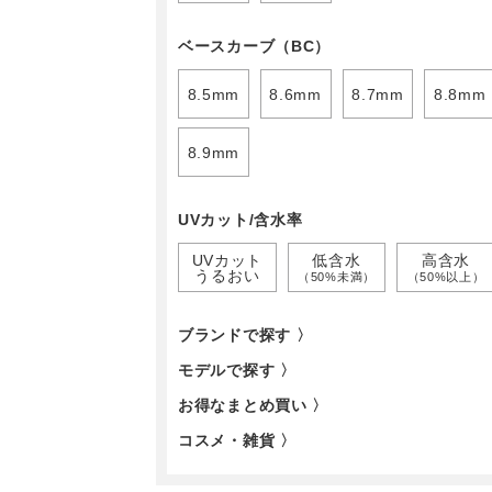
ベースカーブ（BC）
8.5mm
8.6mm
8.7mm
8.8mm
8.9mm
UVカット/含水率
UVカット
低含水
高含水
うるおい
（50%未満）
（50%以上）
ブランドで探す 〉
モデルで探す 〉
お得なまとめ買い 〉
コスメ・雑貨 〉