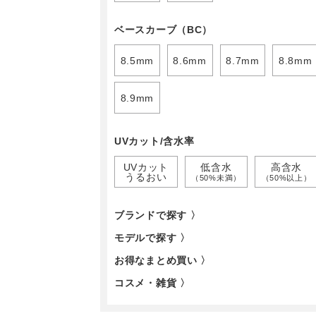
ベースカーブ（BC）
8.5mm
8.6mm
8.7mm
8.8mm
8.9mm
UVカット/含水率
UVカット
低含水
高含水
うるおい
（50%未満）
（50%以上）
ブランドで探す 〉
モデルで探す 〉
お得なまとめ買い 〉
コスメ・雑貨 〉