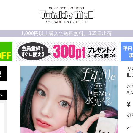
1,000円以上購入で送料無料、365日出荷
リ
I
お
8.
¥
加