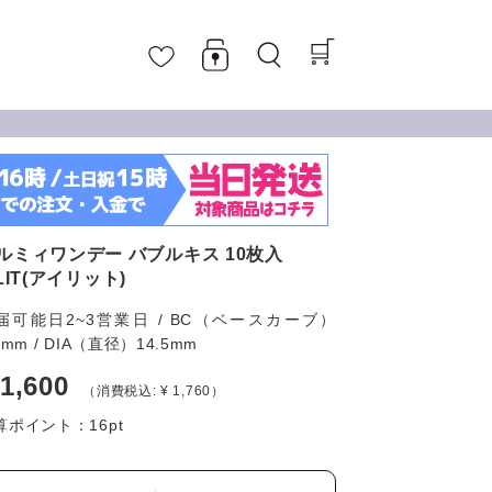
ルミィワンデー バブルキス 10枚入
LLIT(アイリット)
届可能日2~3営業日 / BC（ベースカーブ）
6mm / DIA（直径）14.5mm
 1,600
（消費税込: ¥ 1,760）
算ポイント：
16
pt