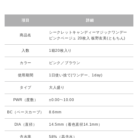
項目
詳細
シークレットキャンディーマジックワンデー
商品名
ピンクベージュ 20枚入 板野友美(ともちん)
入数
1箱20枚入り
カラー
ピンク／ブラウン
使用期間
1日使い捨て(ワンデー、1day)
タイプ
大人盛り
PWR（度数）
±0.00~-10.00
BC（ベースカーブ）
8.6mm
DIA（直径）
14.5mm（着色直径14.1mm）
含水率
58%（高含水）