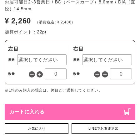
お届可能日2~3営業日 / BC（ベースカーブ）8.6mm / DIA（直
径）14.5mm
¥ 2,260
（消費税込: ¥ 2,486）
加算ポイント：
22
pt
左目
右目
度数
度数
数量
数量
※1箱のみ購入の場合は、片目だけ選択してください。
カートに入れる
お気に入り
LINEでお友達追加