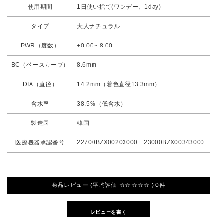
使用期間
1日使い捨て(ワンデー、1day)
タイプ
大人ナチュラル
PWR（度数）
±0.00~-8.00
BC（ベースカーブ）
8.6mm
DIA（直径）
14.2mm（着色直径13.3mm）
含水率
38.5%（低含水）
製造国
韓国
医療機器承認番号
22700BZX00203000、23000BZX00343000
商品レビュー (平均評価 ☆☆☆☆☆ ) 0件
レビューを書く