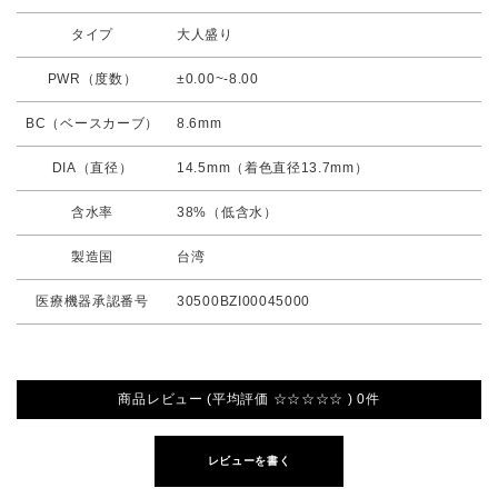
タイプ
大人盛り
PWR（度数）
±0.00~-8.00
BC（ベースカーブ）
8.6mm
DIA（直径）
14.5mm（着色直径13.7mm）
含水率
38%（低含水）
製造国
台湾
医療機器承認番号
30500BZI00045000
商品レビュー (平均評価 ☆☆☆☆☆ ) 0件
レビューを書く