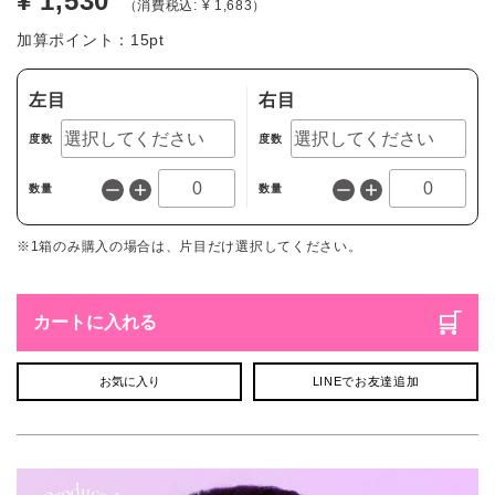
¥ 1,530
（消費税込: ¥ 1,683）
加算ポイント：
15
pt
左目
右目
度数
度数
数量
数量
※1箱のみ購入の場合は、片目だけ選択してください。
カートに入れる
お気に入り
LINEでお友達追加