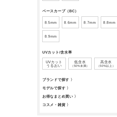
ベースカーブ（BC）
8.5mm
8.6mm
8.7mm
8.8mm
8.9mm
UVカット/含水率
UVカット
低含水
高含水
うるおい
（50%未満）
（50%以上）
ブランドで探す 〉
モデルで探す 〉
お得なまとめ買い 〉
コスメ・雑貨 〉