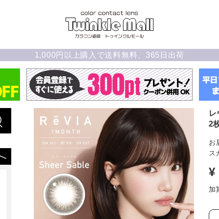
1,000円以上購入で送料無料、365日出荷
レ
2
お
スカ
¥
加