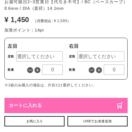
お届可能日2~3営業日【代引き不可】/ BC（ベースカーブ）
8.6mm / DIA（直径）14.1mm
¥ 1,450
（消費税込: ¥ 1,595）
加算ポイント：
14
pt
左目
右目
度数
度数
数量
数量
※1箱のみ購入の場合は、片目だけ選択してください。
カートに入れる
お気に入り
LINEでお友達追加