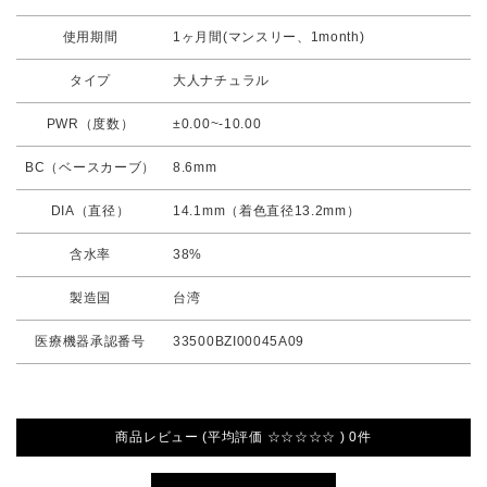
使用期間
1ヶ月間(マンスリー、1month)
タイプ
大人ナチュラル
PWR（度数）
±0.00~-10.00
BC（ベースカーブ）
8.6mm
DIA（直径）
14.1mm（着色直径13.2mm）
含水率
38%
製造国
台湾
医療機器承認番号
33500BZI00045A09
商品レビュー (平均評価 ☆☆☆☆☆ ) 0件