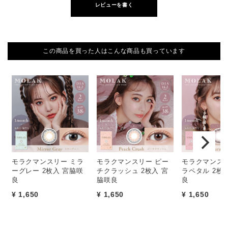
レビューを書く
この商品を買った人はこんな商品も買っています
モラクマンスリー ミラ
モラクマンスリー ピー
モラクマンスリ
ーグレー 2枚入 宮脇咲
チクラッシュ 2枚入 宮
ラペタル 2枚
良
脇咲良
良
¥ 1,650
¥ 1,650
¥ 1,650