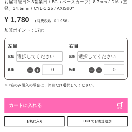
お届可能日2~3営業日 / BC（ベースカーブ）8.7mm / DIA（直
径）14.5mm / CYL-1.25 / AXIS90°
¥ 1,780
（消費税込: ¥ 1,958）
加算ポイント：
17
pt
左目
右目
度数
度数
数量
数量
※1箱のみ購入の場合は、片目だけ選択してください。
カートに入れる
お気に入り
LINEでお友達追加