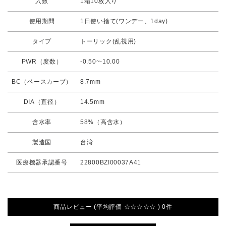
入数
1箱10枚入り
使用期間
1日使い捨て(ワンデー、1day)
タイプ
トーリック(乱視用)
PWR（度数）
-0.50~-10.00
BC（ベースカーブ）
8.7mm
DIA（直径）
14.5mm
含水率
58%（高含水）
製造国
台湾
医療機器承認番号
22800BZI00037A41
商品レビュー (平均評価 ☆☆☆☆☆ ) 0件