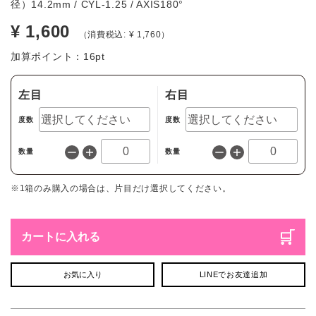
径）14.2mm / CYL-1.25 / AXIS180°
¥ 1,600
（消費税込: ¥ 1,760）
加算ポイント：
16
pt
左目
右目
度数
度数
数量
数量
※1箱のみ購入の場合は、片目だけ選択してください。
カートに入れる
お気に入り
LINEでお友達追加