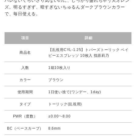
バレないくらいさり気ないのに、しっかり盛れちゃう天才レン
ズ。明るすぎず、暗すぎないちゅるんダークブラウンカラー
で、毎日使える。
項目
詳細
【乱視用CYL-1.25】トパーズトーリック ベイ
商品名
ビーエスプレッソ 10枚入 指原莉乃
入数
1箱10枚入り
カラー
ブラウン
使用期間
1日使い捨て(ワンデー、1day)
タイプ
トーリック(乱視用)
PWR（度数）
±0.00~-8.00
BC（ベースカーブ）
8.6mm