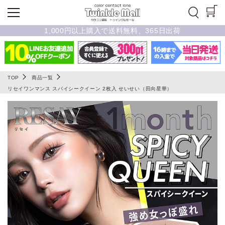
1,000円以上購入で送料無料、365日出荷
TOP
商品一覧
リセイワンマンス スパイシークイーン 2枚入 せいせい（田向星華）