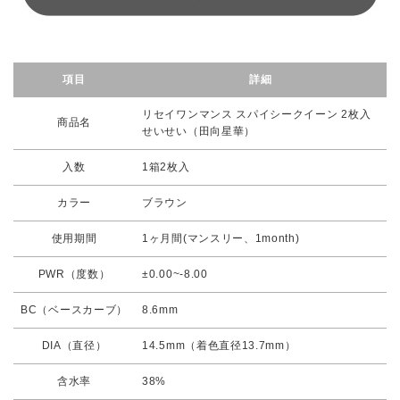
項目
詳細
リセイワンマンス スパイシークイーン 2枚入
商品名
せいせい（田向星華）
入数
1箱2枚入
カラー
ブラウン
使用期間
1ヶ月間(マンスリー、1month)
PWR（度数）
±0.00~-8.00
BC（ベースカーブ）
8.6mm
DIA（直径）
14.5mm（着色直径13.7mm）
含水率
38%