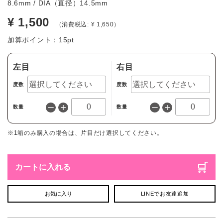
8.6mm / DIA（直径）14.5mm
¥ 1,500
（消費税込: ¥ 1,650）
加算ポイント：
15
pt
左目
右目
度数
度数
数量
数量
※1箱のみ購入の場合は、片目だけ選択してください。
カートに入れる
お気に入り
LINEでお友達追加