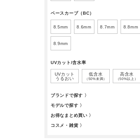
ベースカーブ（BC）
8.5mm
8.6mm
8.7mm
8.8mm
8.9mm
UVカット/含水率
UVカット
低含水
高含水
うるおい
（50%未満）
（50%以上）
ブランドで探す 〉
モデルで探す 〉
お得なまとめ買い 〉
コスメ・雑貨 〉