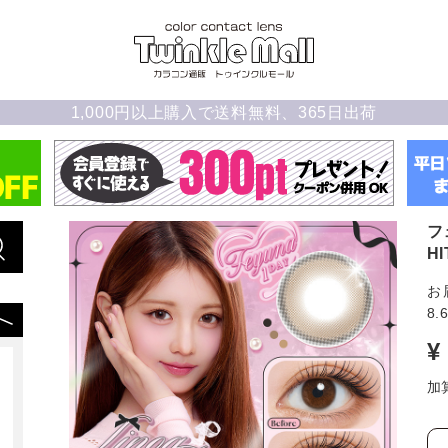
1,000円以上購入で送料無料、365日出荷
フ
H
お
8.
¥
加