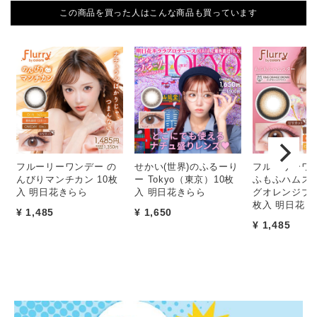
この商品を買った人はこんな商品も買っています
フルーリーワンデー の
せかい(世界)のふるーり
フルーリーワン
んびりマンチカン 10枚
ー Tokyo（東京）10枚
ふもふハムスタ
入 明日花きらら
入 明日花きらら
グオレンジブラ
枚入 明日花き
¥ 1,485
¥ 1,650
¥ 1,485