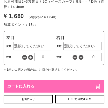
お届可能日2~3営業日 / BC（ベースカーブ）8.5mm / DIA（直
径）14.4mm
¥ 1,680
（消費税込: ¥ 1,848）
加算ポイント：
16
pt
左目
右目
度数
度数
数量
数量
※1箱のみ購入の場合は、片目だけ選択してください。
カートに入れる
お気に入り
LINEでお友達追加