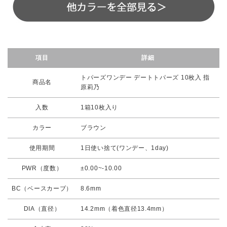
項目
詳細
トパーズワンデー デートトパーズ 10枚入 指
商品名
原莉乃
入数
1箱10枚入り
カラー
ブラウン
使用期間
1日使い捨て(ワンデー、1day)
PWR（度数）
±0.00~-10.00
BC（ベースカーブ）
8.6mm
DIA（直径）
14.2mm（着色直径13.4mm）