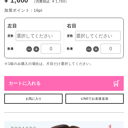
¥ 1,600
（消費税込: ¥ 1,760）
加算ポイント：
16
pt
左目
右目
度数
度数
数量
数量
※1箱のみ購入の場合は、片目だけ選択してください。
カートに入れる
お気に入り
LINEでお友達追加