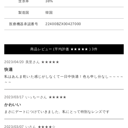
含水率
38%
製造国
韓国
医療機器承認番号
22400BZX00427000
商品レビュー (平均評価 ★★★★★ ) 3件
2023/04/20
美里さん
★★★★★
快適
私はあんま乾いた感じがしなくて一日中快適！色も申し分なし～～～～
～～
2023/03/17
いっちーさん
★★★★★
かわいい
まさにデートにつけていきました、私にとって特別なレンズです
2023/03/07
いさん
★★★★☆